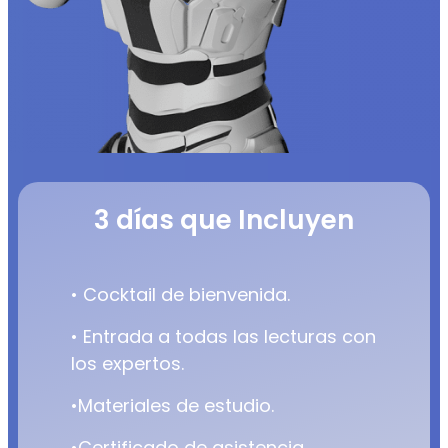
3 días que Incluyen
• Cocktail de bienvenida.
• Entrada a todas las lecturas con
los expertos.
•Materiales de estudio.
•Certificado de asistencia.