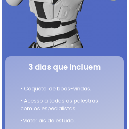
3 dias que incluem
• Coquetel de boas-vindas.
• Acesso a todas as palestras
com os especialistas.
•Materiais de estudo.