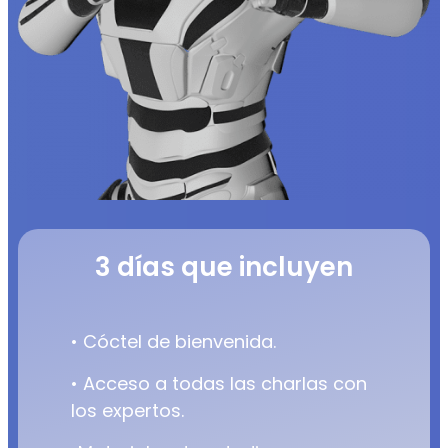
3 días que incluyen
• Cóctel de bienvenida.
• Acceso a todas las charlas con
los expertos.