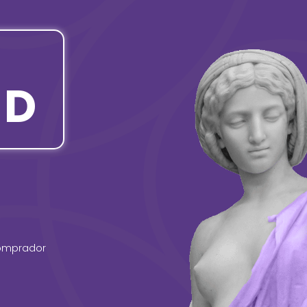
SD
comprador