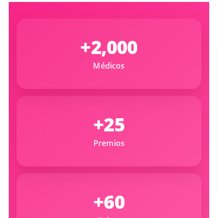
+2,000
Médicos
+25
Premios
+60