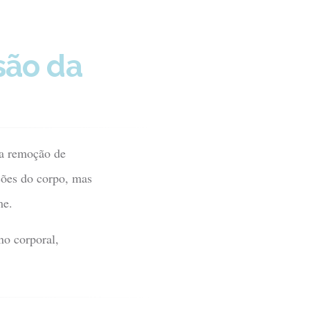
são da
na remoção de
rções do corpo, mas
me.
no corporal,