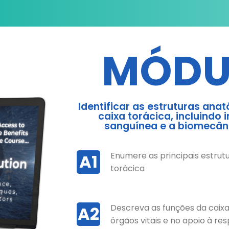
MÓDU
Identificar as estruturas ana
caixa torácica, incluindo 
sanguínea e a biomecâni
Enumere as principais estrut
A1
torácica
Descreva as funções da caixa
A2
órgãos vitais e no apoio à re