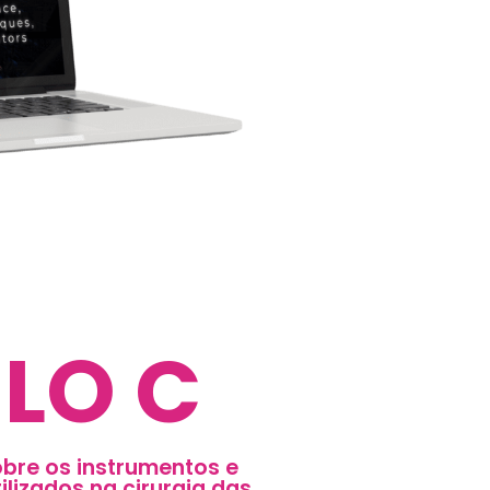
LO C
bre os instrumentos e
ilizados na cirurgia das