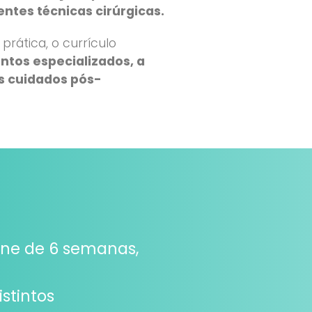
entes técnicas cirúrgicas.
ática, o currículo
ntos especializados, a
os cuidados pós-
ine de 6 semanas,
stintos