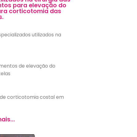
entos para elevação do
ara corticotomia das
s.
pecializados utilizados na
umentos de elevação do
telas
s de corticotomia costal em
ais...