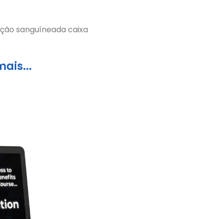
gação sanguínea
da caixa
ais...