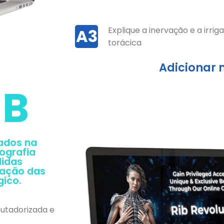
Explique a inervação e a irri
A3
torácica
Adicionar m
 B
zados na
ografia
didas
lação das
gico.
utadorizada e