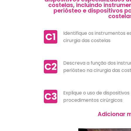
costelas, incluindo instrum
periósteo e dispositivos p
costela
Identifique os instrumentos es
C1
cirurgia das costelas
Descreva a função dos instr
C2
periósteo na cirurgia das cos
Explique o uso de dispositivo
C3
procedimentos cirúrgicos
Adicionar m