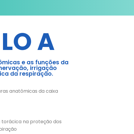
LO A
tômicas e as funções da
inervação, irrigação
ca da respiração.
uras anatômicas da caixa
 torácica na proteção dos
spiração