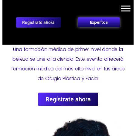
Expertos
Regístrate ahora
Una formación médica de primer nivel donde la
belleza se une a la ciencia. Este evento ofrecerá
formación médica del más alto nivel en las áreas
de Cirugía Plástica y Facial
Regístrate ahora