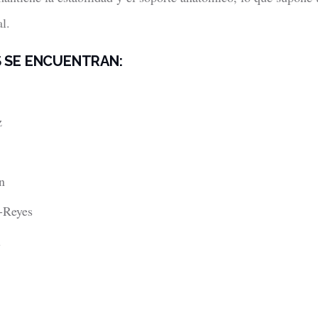
l.
 SE ENCUENTRAN:
z
n
-Reyes
l