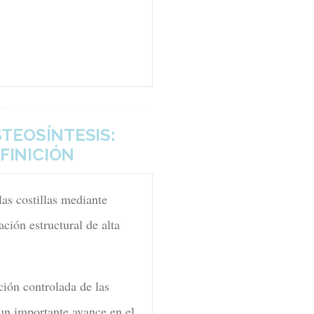
TEOSÍNTESIS:
FINICIÓN
as costillas mediante
ción estructural de alta
ción controlada de las
 un importante avance en el