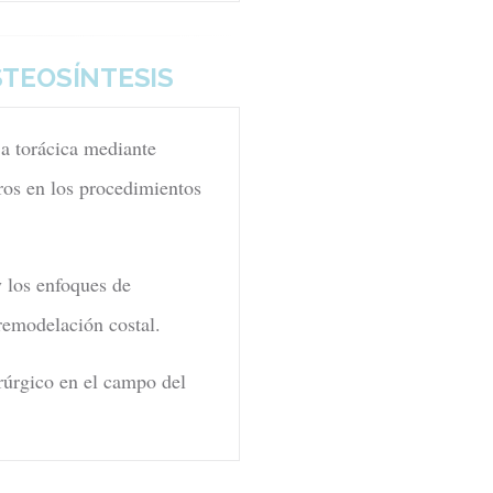
STEOSÍNTESIS
ja torácica mediante
uros en los procedimientos
y los enfoques de
remodelación costal.
irúrgico en el campo del