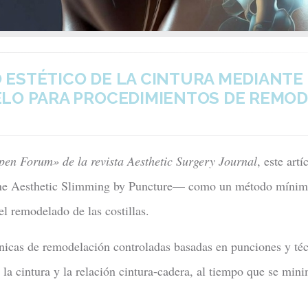
ESTÉTICO DE LA CINTURA MEDIANTE
LO PARA PROCEDIMIENTOS DE REMOD
pen Forum» de la revista Aesthetic Surgery Journal
, este art
esthetic Slimming by Puncture— como un método mínimam
el remodelado de las costillas.
nicas de remodelación controladas basadas en punciones y téc
la cintura y la relación cintura-cadera, al tiempo que se mini