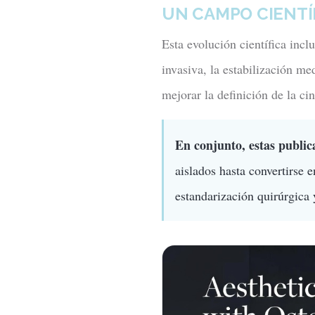
UN CAMPO CIENTÍ
Esta evolución científica inc
invasiva, la estabilización me
mejorar la definición de la ci
En conjunto, estas public
aislados hasta convertirse 
estandarización quirúrgica y