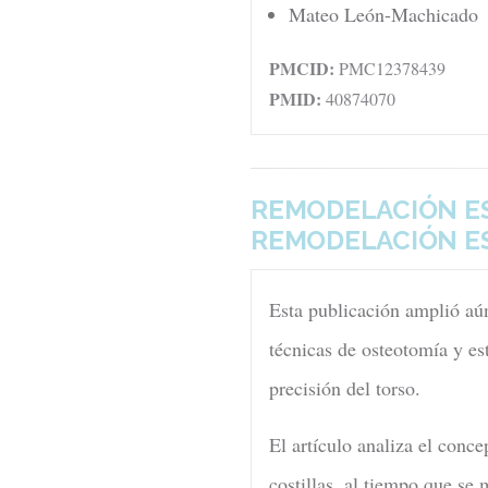
Mateo León-Machicado
PMCID:
PMC12378439
PMID:
40874070
REMODELACIÓN ES
REMODELACIÓN ES
Esta publicación amplió aún
técnicas de osteotomía y es
precisión del torso.
El artículo analiza el conc
costillas, al tiempo que se